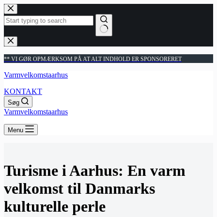
Fortsæt
til
indhold
Ingen
resultater
** VI GØR OPMÆRKSOM PÅ AT ALT INDHOLD ER SPONSORERET
Varmvelkomstaarhus
KONTAKT
Søg
Varmvelkomstaarhus
Menu
Turisme i Aarhus: En varm
velkomst til Danmarks
kulturelle perle