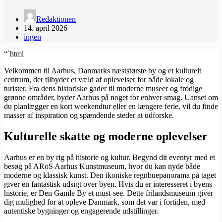
Redaktionen
14. april 2026
ingen
“`html
Velkommen til Aarhus, Danmarks næststørste by og et kulturelt
centrum, der tilbyder et væld af oplevelser for både lokale og
turister. Fra dens historiske gader til moderne museer og frodige
grønne områder, byder Aarhus på noget for enhver smag. Uanset om
du planlægger en kort weekendtur eller en længere ferie, vil du finde
masser af inspiration og spændende steder at udforske.
Kulturelle skatte og moderne oplevelser
Aarhus er en by rig på historie og kultur. Begynd dit eventyr med et
besøg på ARoS Aarhus Kunstmuseum, hvor du kan nyde både
moderne og klassisk kunst. Den ikoniske regnbuepanorama på taget
giver en fantastisk udsigt over byen. Hvis du er interesseret i byens
historie, er Den Gamle By et must-see. Dette frilandsmuseum giver
dig mulighed for at opleve Danmark, som det var i fortiden, med
autentiske bygninger og engagerende udstillinger.