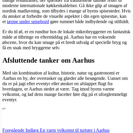
mange restauranter, der spænder fra traditionelle danske retter til
moderne internationale køkkenkaldelser. Gå ikke glip af smagen af
nordisk madlavning, som tilbydes i mange af byens spisesteder. Hvis
du ønsker at forbedre de visuelle aspekter i din egen spisestue, kan
et
tæppe under spisebord
gøre rummet både indbydende og stilfuldt.
Er du til øl, er en rundtur hos de lokale mikrobryggerier en fantastisk
måde at tilbringe en eftermiddag på. Aarhus har en voksende
ølscene, hvor du kan smage på et bredt udvalg af specielle bryg og
få en snak med bryggerne selv.
Afsluttende tanker om Aarhus
Med sin kombination af kultur, historie, natur og gastronomi er
Aarhus en by, der overrasker og glæder alle besøgende. Uanset om
du er på jagt efter eventyr eller ønsker en afslappet flugt fra
hverdagen, er Aarhus stedet at være. Tag imod byens varme
velkomst, og lad dens mange facetter føre dig på et uforglemmeligt
eventyr.
“`
Foregående
Indlæg
En varm velkomst til turister i Aarhus