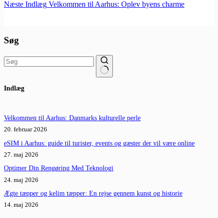
Næste
Indlæg
Velkommen til Aarhus: Oplev byens charme
Søg
Ingen
Indlæg
resultater
Velkommen til Aarhus: Danmarks kulturelle perle
20. februar 2026
eSIM i Aarhus: guide til turister, events og gæster der vil være online
27. maj 2026
Optimer Din Rengøring Med Teknologi
24. maj 2026
Ægte tæpper og kelim tæpper: En rejse gennem kunst og historie
14. maj 2026