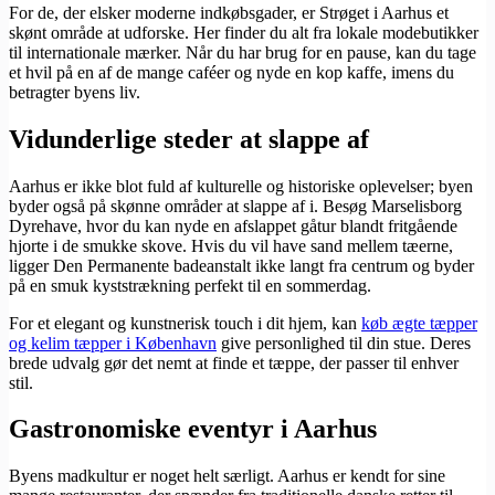
For de, der elsker moderne indkøbsgader, er Strøget i Aarhus et
skønt område at udforske. Her finder du alt fra lokale modebutikker
til internationale mærker. Når du har brug for en pause, kan du tage
et hvil på en af de mange caféer og nyde en kop kaffe, imens du
betragter byens liv.
Vidunderlige steder at slappe af
Aarhus er ikke blot fuld af kulturelle og historiske oplevelser; byen
byder også på skønne områder at slappe af i. Besøg Marselisborg
Dyrehave, hvor du kan nyde en afslappet gåtur blandt fritgående
hjorte i de smukke skove. Hvis du vil have sand mellem tæerne,
ligger Den Permanente badeanstalt ikke langt fra centrum og byder
på en smuk kyststrækning perfekt til en sommerdag.
For et elegant og kunstnerisk touch i dit hjem, kan
køb ægte tæpper
og kelim tæpper i København
give personlighed til din stue. Deres
brede udvalg gør det nemt at finde et tæppe, der passer til enhver
stil.
Gastronomiske eventyr i Aarhus
Byens madkultur er noget helt særligt. Aarhus er kendt for sine