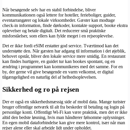
Når besøgende selv har en stabil forbindelse, bliver
kommunikationen også lettere for hoteller, ferieboliger, guider,
eventarrangører og lokale virksomheder. Gæster kan modtage
check-in information, finde dørkoder, kontakte support, booke ekstra
oplevelser og betale digitalt. Det reducerer små praktiske
misforståelser, som ellers kan fylde meget i en rejseoplevelse.
Det er ikke fordi eSIM erstatter god service. Tværtimod kan det
understøtte den. Når gæsten har adgang til information i det øjeblik,
behovet opstår, bliver den lokale service mere smidig. En restaurant
kan findes hurtigere, en guidet tur kan bookes spontant, og en
ændring i programmet kan kommunikeres med det samme. For en
by, der gerne vil give besøgende en varm velkomst, er digital
tilgængelighed en naturlig del af helhedsoplevelsen.
Sikkerhed og ro på rejsen
Der er også en sikkerhedsmæssig side af mobil data. Mange turister
bruger offentlige netværk til alt fra beskeder til betaling og login på
personlige konti. Offentligt Wi-Fi kan være praktisk, men det er ikke
altid den bedste løsning, hvis man håndterer følsomme oplysninger.
En egen mobil dataforbindelse kan give mere kontrol, især når man
rejser alene eller skal arbejde lidt under opholdet.