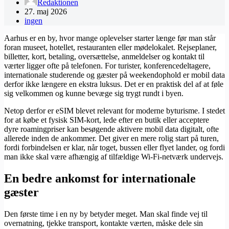
Redaktionen
27. maj 2026
ingen
Aarhus er en by, hvor mange oplevelser starter længe før man står
foran museet, hotellet, restauranten eller mødelokalet. Rejseplaner,
billetter, kort, betaling, oversættelse, anmeldelser og kontakt til
værter ligger ofte på telefonen. For turister, konferencedeltagere,
internationale studerende og gæster på weekendophold er mobil data
derfor ikke længere en ekstra luksus. Det er en praktisk del af at føle
sig velkommen og kunne bevæge sig trygt rundt i byen.
Netop derfor er eSIM blevet relevant for moderne byturisme. I stedet
for at købe et fysisk SIM-kort, lede efter en butik eller acceptere
dyre roamingpriser kan besøgende aktivere mobil data digitalt, ofte
allerede inden de ankommer. Det giver en mere rolig start på turen,
fordi forbindelsen er klar, når toget, bussen eller flyet lander, og fordi
man ikke skal være afhængig af tilfældige Wi-Fi-netværk undervejs.
En bedre ankomst for internationale
gæster
Den første time i en ny by betyder meget. Man skal finde vej til
overnatning, tjekke transport, kontakte værten, måske dele sin