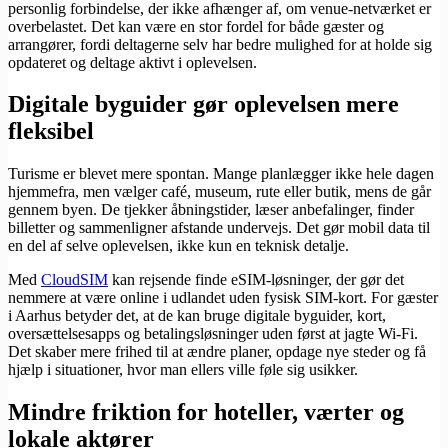
personlig forbindelse, der ikke afhænger af, om venue-netværket er
overbelastet. Det kan være en stor fordel for både gæster og
arrangører, fordi deltagerne selv har bedre mulighed for at holde sig
opdateret og deltage aktivt i oplevelsen.
Digitale byguider gør oplevelsen mere
fleksibel
Turisme er blevet mere spontan. Mange planlægger ikke hele dagen
hjemmefra, men vælger café, museum, rute eller butik, mens de går
gennem byen. De tjekker åbningstider, læser anbefalinger, finder
billetter og sammenligner afstande undervejs. Det gør mobil data til
en del af selve oplevelsen, ikke kun en teknisk detalje.
Med
CloudSIM
kan rejsende finde eSIM-løsninger, der gør det
nemmere at være online i udlandet uden fysisk SIM-kort. For gæster
i Aarhus betyder det, at de kan bruge digitale byguider, kort,
oversættelsesapps og betalingsløsninger uden først at jagte Wi-Fi.
Det skaber mere frihed til at ændre planer, opdage nye steder og få
hjælp i situationer, hvor man ellers ville føle sig usikker.
Mindre friktion for hoteller, værter og
lokale aktører