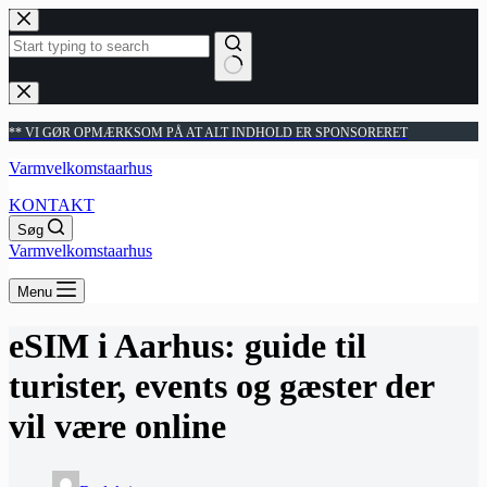
Fortsæt
til
indhold
Ingen
resultater
** VI GØR OPMÆRKSOM PÅ AT ALT INDHOLD ER SPONSORERET
Varmvelkomstaarhus
KONTAKT
Søg
Varmvelkomstaarhus
Menu
eSIM i Aarhus: guide til
turister, events og gæster der
vil være online