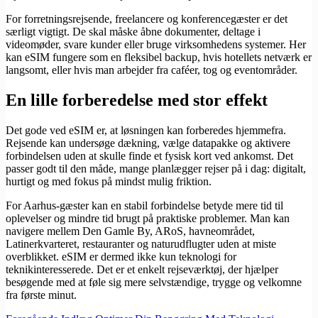
For forretningsrejsende, freelancere og konferencegæster er det
særligt vigtigt. De skal måske åbne dokumenter, deltage i
videomøder, svare kunder eller bruge virksomhedens systemer. Her
kan eSIM fungere som en fleksibel backup, hvis hotellets netværk er
langsomt, eller hvis man arbejder fra caféer, tog og eventområder.
En lille forberedelse med stor effekt
Det gode ved eSIM er, at løsningen kan forberedes hjemmefra.
Rejsende kan undersøge dækning, vælge datapakke og aktivere
forbindelsen uden at skulle finde et fysisk kort ved ankomst. Det
passer godt til den måde, mange planlægger rejser på i dag: digitalt,
hurtigt og med fokus på mindst mulig friktion.
For Aarhus-gæster kan en stabil forbindelse betyde mere tid til
oplevelser og mindre tid brugt på praktiske problemer. Man kan
navigere mellem Den Gamle By, ARoS, havneområdet,
Latinerkvarteret, restauranter og naturudflugter uden at miste
overblikket. eSIM er dermed ikke kun teknologi for
teknikinteresserede. Det er et enkelt rejseværktøj, der hjælper
besøgende med at føle sig mere selvstændige, trygge og velkomne
fra første minut.