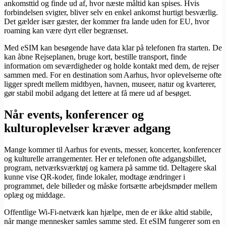
ankomsttid og finde ud af, hvor næste måltid kan spises. Hvis
forbindelsen svigter, bliver selv en enkel ankomst hurtigt besværlig.
Det gælder især gæster, der kommer fra lande uden for EU, hvor
roaming kan være dyrt eller begrænset.
Med eSIM kan besøgende have data klar på telefonen fra starten. De
kan åbne Rejseplanen, bruge kort, bestille transport, finde
information om seværdigheder og holde kontakt med dem, de rejser
sammen med. For en destination som Aarhus, hvor oplevelserne ofte
ligger spredt mellem midtbyen, havnen, museer, natur og kvarterer,
gør stabil mobil adgang det lettere at få mere ud af besøget.
Når events, konferencer og
kulturoplevelser kræver adgang
Mange kommer til Aarhus for events, messer, koncerter, konferencer
og kulturelle arrangementer. Her er telefonen ofte adgangsbillet,
program, netværksværktøj og kamera på samme tid. Deltagere skal
kunne vise QR-koder, finde lokaler, modtage ændringer i
programmet, dele billeder og måske fortsætte arbejdsmøder mellem
oplæg og middage.
Offentlige Wi-Fi-netværk kan hjælpe, men de er ikke altid stabile,
når mange mennesker samles samme sted. Et eSIM fungerer som en