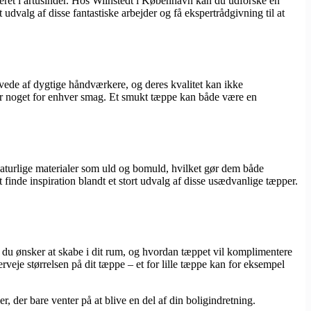
teret i årtusinder. Hos Wiinstedt i København kan du udforske en
udvalg af disse fantastiske arbejder og få ekspertrådgivning til at
ævede af dygtige håndværkere, og deres kvalitet kan ikke
 er noget for enhver smag. Et smukt tæppe kan både være en
 naturlige materialer som uld og bomuld, hvilket gør dem både
 finde inspiration blandt et stort udvalg af disse usædvanlige tæpper.
yk du ønsker at skabe i dit rum, og hvordan tæppet vil komplimentere
erveje størrelsen på dit tæppe – et for lille tæppe kan for eksempel
r, der bare venter på at blive en del af din boligindretning.