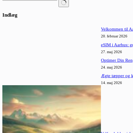
Ingen
resultater
Indlæg
Velkommen til Aa
20. februar 2026
eSIM i Aarhus: gu
27. maj 2026
Optimer Din Ren
24. maj 2026
Ægte tæpper og k
14. maj 2026