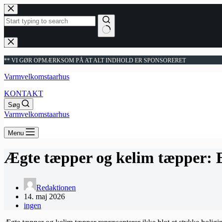
Fortsæt
til
indhold
Ingen
resultater
** VI GØR OPMÆRKSOM PÅ AT ALT INDHOLD ER SPONSORERET
Varmvelkomstaarhus
KONTAKT
Søg
Varmvelkomstaarhus
Menu
Ægte tæpper og kelim tæpper: E
Redaktionen
14. maj 2026
ingen