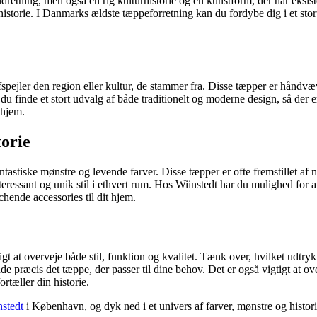
dretning, men også en rig kulturhistorie og en kunstform, der har eksis
storie. I Danmarks ældste tæppeforretning kan du fordybe dig i et stort 
fspejler den region eller kultur, de stammer fra. Disse tæpper er håndv
 finde et stort udvalg af både traditionelt og moderne design, så der
 hjem.
orie
tastiske mønstre og levende farver. Disse tæpper er ofte fremstillet af
eressant og unik stil i ethvert rum. Hos Wiinstedt har du mulighed for at
chende accessories til dit hjem.
gt at overveje både stil, funktion og kvalitet. Tænk over, hvilket udtr
nde præcis det tæppe, der passer til dine behov. Det er også vigtigt at ov
rtæller din historie.
nstedt
i København, og dyk ned i et univers af farver, mønstre og historie