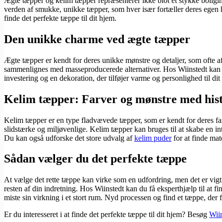
Ægte tæpper og kelim tæpper repræsenterer ikke blot et stykke boligin
verden af smukke, unikke tæpper, som hver især fortæller deres egen hi
finde det perfekte tæppe til dit hjem.
Den unikke charme ved ægte tæpper
Ægte tæpper er kendt for deres unikke mønstre og detaljer, som ofte a
sammenlignes med masseproducerede alternativer. Hos Wiinstedt kan du
investering og en dekoration, der tilføjer varme og personlighed til dit
Kelim tæpper: Farver og mønstre med hist
Kelim tæpper er en type fladvævede tæpper, som er kendt for deres fan
slidstærke og miljøvenlige. Kelim tæpper kan bruges til at skabe en int
Du kan også udforske det store udvalg af
kelim puder
for at finde mat
Sådan vælger du det perfekte tæppe
At vælge det rette tæppe kan virke som en udfordring, men det er vigti
resten af din indretning. Hos Wiinstedt kan du få eksperthjælp til at fi
miste sin virkning i et stort rum. Nyd processen og find et tæppe, der fo
Er du interesseret i at finde det perfekte tæppe til dit hjem? Besøg
Wii